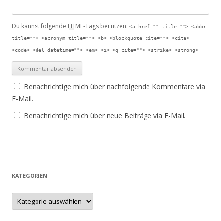
Du kannst folgende
HTML
-Tags benutzen:
<a href="" title=""> <abbr
title=""> <acronym title=""> <b> <blockquote cite=""> <cite>
<code> <del datetime=""> <em> <i> <q cite=""> <strike> <strong>
Benachrichtige mich über nachfolgende Kommentare via
E-Mail.
Benachrichtige mich über neue Beiträge via E-Mail.
KATEGORIEN