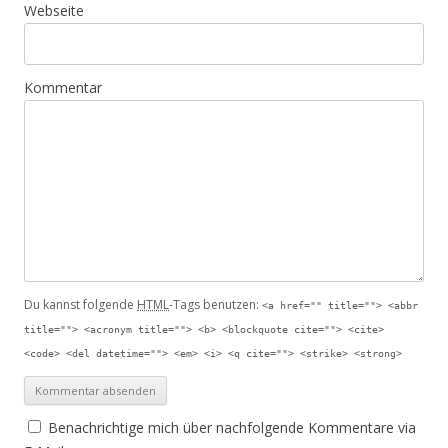
Webseite
Kommentar
Du kannst folgende
HTML
-Tags benutzen:
<a href="" title=""> <abbr
title=""> <acronym title=""> <b> <blockquote cite=""> <cite>
<code> <del datetime=""> <em> <i> <q cite=""> <strike> <strong>
Benachrichtige mich über nachfolgende Kommentare via