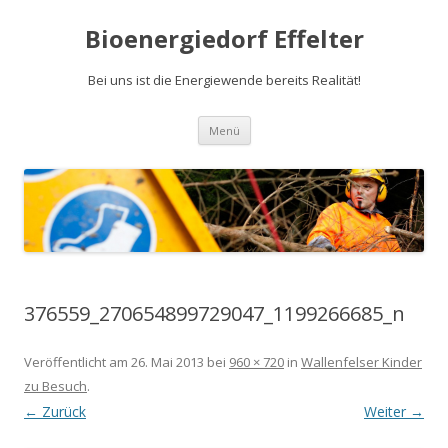
Bioenergiedorf Effelter
Bei uns ist die Energiewende bereits Realität!
Zum Inhalt springen
Menü
376559_270654899729047_1199266685_n
Veröffentlicht am
26. Mai 2013
bei
960 × 720
in
Wallenfelser Kinder
zu Besuch
.
← Zurück
Weiter →