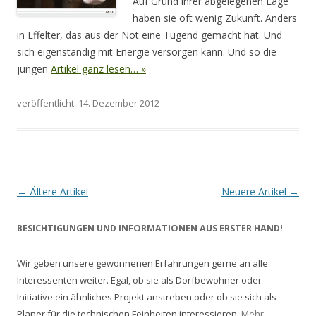
Auf Grund ihrer abgelegenen Lage
haben sie oft wenig Zukunft. Anders
in Effelter, das aus der Not eine Tugend gemacht hat. Und
sich eigenständig mit Energie versorgen kann. Und so die
jungen
Artikel ganz lesen… »
veröffentlicht: 14. Dezember 2012
Artikel-Navigation
←
Ältere Artikel
Neuere Artikel
→
BESICHTIGUNGEN UND INFORMATIONEN AUS ERSTER HAND!
Wir geben unsere gewonnenen Erfahrungen gerne an alle
Interessenten weiter. Egal, ob sie als Dorfbewohner oder
Initiative ein ähnliches Projekt anstreben oder ob sie sich als
Planer für die technischen Feinheiten interessieren.
Mehr